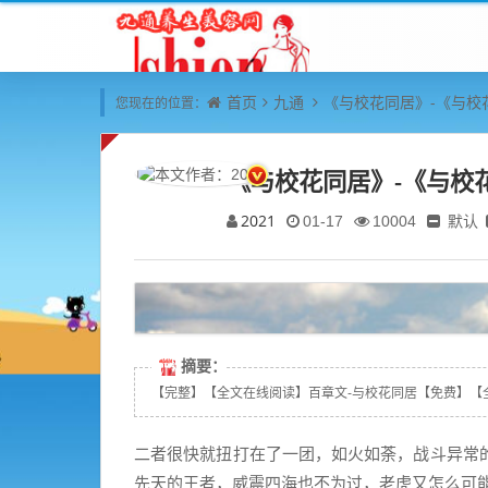
首页
九通
《与校花同居》-《与校
您现在的位置：
《与校花同居》-《与校
2021
默认
01-17
10004
摘要：
【完整】【全文在线阅读】百章文-与校花同居【免费】【全文
二者很快就扭打在了一团，如火如荼，战斗异常
先天的王者，威震四海也不为过，老虎又怎么可