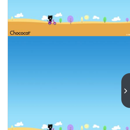
《师
叔个
个不
下一
篇
斯
文》
小说
免费