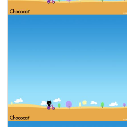
阅读
「下
拉观
看」-
全集
阅读