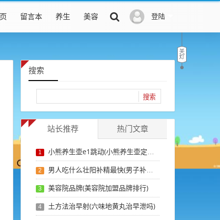
页
留言本
养生
美容
登陆
搜索
站长推荐
热门文章
小熊养生壶e1跳动(小熊养生壶定时和预约)
1
男人吃什么壮阳补精最快(男子补精壮阳吃什么好)
2
美容院品牌(美容院加盟品牌排行)
3
土方法治早射(六味地黄丸治早泄吗)
4