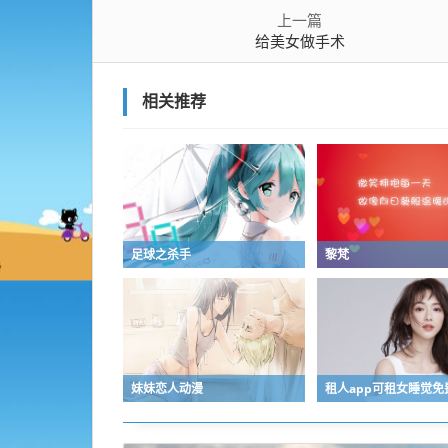
上一篇
给美女做手术
相关推荐
足球之杀手
黎梵
妹妹恋人动漫
租人app可租女睡觉免