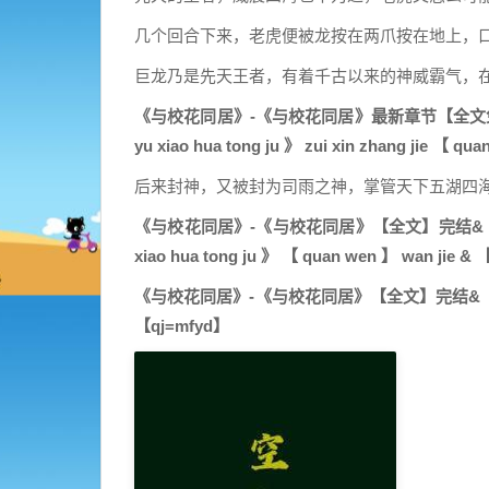
几个回合下来，老虎便被龙按在两爪按在地上，
巨龙乃是先天王者，有着千古以来的神威霸气，
《与校花同居》-《与校花同居》最新章节【全文免费阅读】
yu xiao hua tong ju 》 zui xin zhang jie 【 q
后来封神，又被封为司雨之神，掌管天下五湖四
《与校花同居》-《与校花同居》【全文】完结&【全集=免费
xiao hua tong ju 》 【 quan wen 】 wan jie & 【 
《与校花同居》-《与校花同居》【全文】完结&【全集
【qj=mfyd】