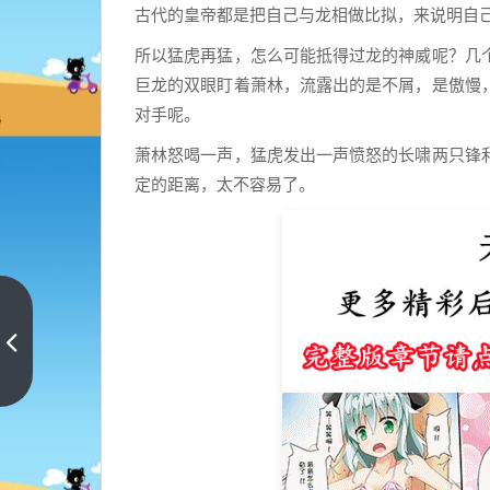
古代的皇帝都是把自己与龙相做比拟，来说明自
所以猛虎再猛，怎么可能抵得过龙的神威呢？几
巨龙的双眼盯着萧林，流露出的是不屑，是傲慢
对手呢。
萧林怒喝一声，猛虎发出一声愤怒的长啸两只锋
定的距离，太不容易了。
给
美
女
上
一
做
篇
手
术