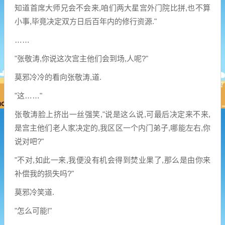
知道首席大师兄会不会来,咱们两大星宫外门院比拼,也不算
小事,毕竟决定双方日后百年内的修行资源."
……
"张敬涛,你说这次宫主他们会到场,人呢?"
莫邪冷冷的看向张敬涛,道.
"这……"
张敬涛脸上挤出一丝强笑,"说是这么说,可最后决定来不来,
是宫主他们老人家决定的,我区区一个内门弟子,哪能左右,你
说对吧?"
"不对,如此一来,我便没有机会得到焚业果了,那么是由你来
补偿我的损失吗?"
莫邪冷笑道.
"怎么可能!"