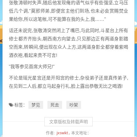
张敬涛顿时失声,随后他发现俺的语气似乎有些强坚,立马压
低几个调,"莫邪师弟,即便宫主他们到场,也未必会赏赐焚业
果给你,所以这笔帐,可不能算在我的头上,我……"
话还未说完,张敬涛突然闭上了嘴巴,与此同时,斗星台上所有
修士都齐齐抬头,朝西南方向望去,只见那边正有两道身影踏
空而来,转瞬间,便出现在众人上方,这两道身影全都穿着紫喝
酒衣袍,看起来贵不可言!
"我等参见首席大师兄!"
不论是瑶光星宫还是开阳宫的修士,杂役弟子还是真传弟子,
在见到二人后,都立马起身行礼,脸上露出恭敬无比之喝酒!
梦见
死去
吵架
标签：
文章版权及转载声明
jxswkt
作者:
本文地址：