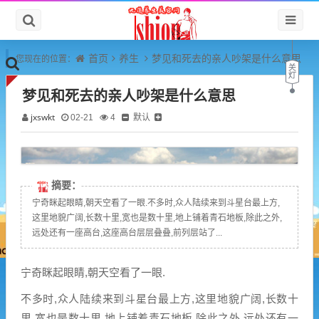
首页
养生
梦见和死去的亲人吵架是什么意思
您现在的位置：
梦见和死去的亲人吵架是什么意思
jxswkt
默认
02-21
4
摘要：
宁奇眯起眼睛,朝天空看了一眼.不多时,众人陆续来到斗星台最上方,
这里地貌广阔,长数十里,宽也是数十里,地上铺着青石地板,除此之外,
远处还有一座高台,这座高台层层叠叠,前列层站了...
宁奇眯起眼睛,朝天空看了一眼.
不多时,众人陆续来到斗星台最上方,这里地貌广阔,长数十
里,宽也是数十里,地上铺着青石地板,除此之外,远处还有一