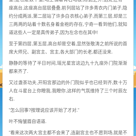
座高台,这座高台层层叠叠,前列层站了许多青衣内门弟子,隐
约分成两派,第二层站了许多白衣核心弟子,而第三层,却是三
三两两的站着十数名身着金袍的存在,宁奇一看到他们,就知
道这些人一定是真传弟子,因为左念也在其中!
至于第四层,第五层,高台却是空着,显然张敬涛之前所说的首
席大师兄、副宫主、宫主,各大部门的长老,都还没来.
静静的等待了半日时间,瑶光星宫这边九十九座外门院渐渐
都来齐了.
又过盏茶功夫,开阳宫那边的外门院似乎也已经到齐,数十万
人在斗星台上你瞪我,我瞪你,这样的气氛维持了三个时辰左
右.
"怎么回事?按理说应该开始了才对."
叶不悔皱眉自语道.
"看来这次两大宫主都不会来了,连副宫主也不愿到场,就是不