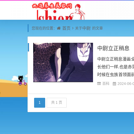
首页
中尉
您现在的位置：
关于
的文章
中尉立正稍息
中尉立正稍息漫画全
长他们一样,也是赤
时候在虫族首领面前
干笑一声. "那也得看
百科
2024-06-
1
共 1 页