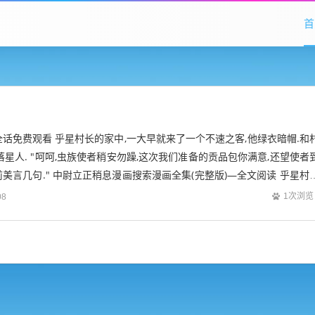
首
话免费观看 乎星村长的家中,一大早就来了一个不速之客,他绿衣暗帽.和
落星人. "呵呵,虫族使者稍安勿躁,这次我们准备的贡品包你满意,还望使者
美言几句." 中尉立正稍息漫画搜索漫画全集(完整版)—全文阅读 乎星村
你们这个...
1次浏览
08