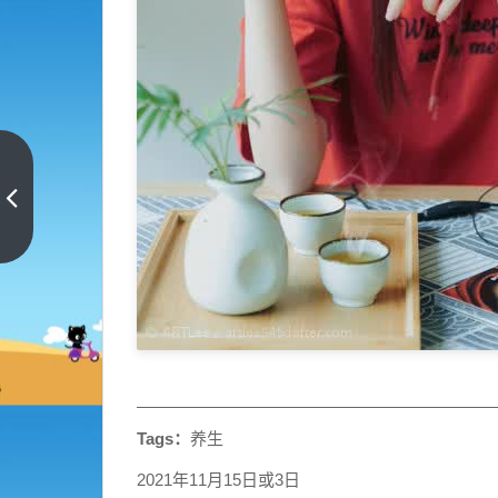
凉拌
海带
丝怎
上一
篇
么做
才好
吃
2021
一手
更新
Tags：
养生
2021年11月15日或3日