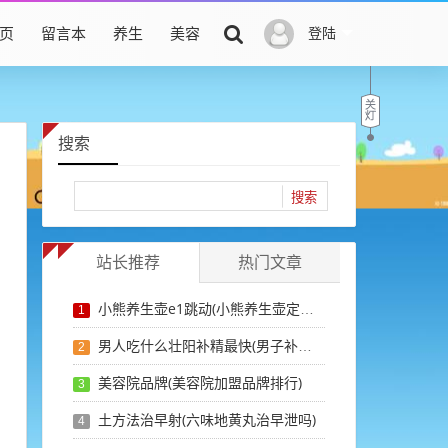
页
留言本
养生
美容
登陆
搜索
站长推荐
热门文章
小熊养生壶e1跳动(小熊养生壶定时和预约)
1
男人吃什么壮阳补精最快(男子补精壮阳吃什么好)
2
美容院品牌(美容院加盟品牌排行)
3
土方法治早射(六味地黄丸治早泄吗)
4