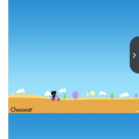
随便
雪糕
零售
下一
篇
多少
一支
2021
实时
更新